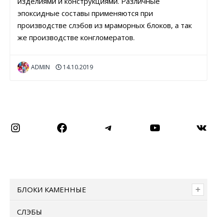
изделиями и конструкциями. Различные
эпоксидные составы применяются при
производстве слэбов из мраморных блоков, а так
же производстве конгломератов.
ADMIN
14.10.2019
Instagram
Facebook
Telegram
YouTube
ВКо
БЛОКИ КАМЕННЫЕ
СЛЭБЫ